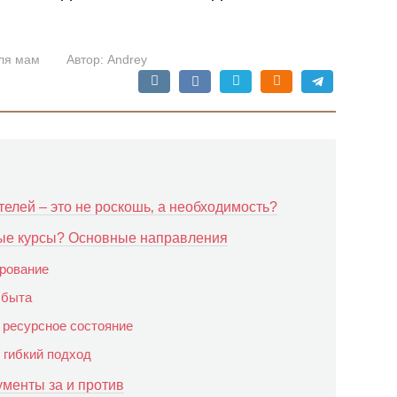
ля мам
Автор:
Andrey
елей – это не роскошь‚ а необходимость?
ые курсы? Основные направления
ирование
 быта
 ресурсное состояние
 гибкий подход
ументы за и против