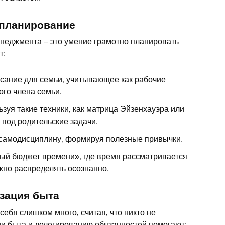
 планирование
неджмента – это умение грамотно планировать
т:
сание для семьи‚ учитывающее как рабочие
ого члена семьи.
зуя такие техники‚ как матрица Эйзенхауэра или
под родительские задачи.
 самодисциплину‚ формируя полезные привычки.
ый бюджет времени»‚ где время рассматривается
жно распределять осознанно.
изация быта
себя слишком много‚ считая‚ что никто не
ии быта и делегированию обязанностей помогают: