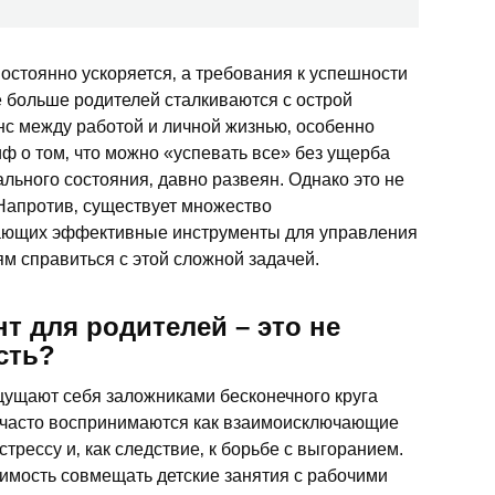
остоянно ускоряется‚ а требования к успешности
все больше родителей сталкиваются с острой
нс между работой и личной жизнью‚ особенно
иф о том‚ что можно «успевать все» без ущерба
льного состояния‚ давно развеян. Однако это не
 Напротив‚ существует множество
гающих эффективные инструменты для управления
м справиться с этой сложной задачей.
т для родителей – это не
сть?
щущают себя заложниками бесконечного круга
о часто воспринимаются как взаимоисключающие
стрессу и‚ как следствие‚ к борьбе с выгоранием.
имость совмещать детские занятия с рабочими