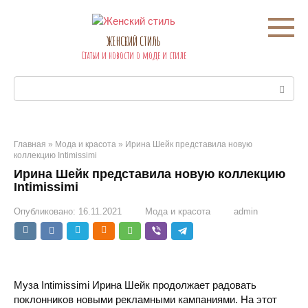
Перейти
к
контенту
ЖЕНСКИЙ СТИЛЬ
Статьи и новости о моде и стиле
Поиск:
Главная
»
Мода и красота
»
Ирина Шейк представила новую
коллекцию Intimissimi
Ирина Шейк представила новую коллекцию
Intimissimi
Опубликовано:
16.11.2021
Мода и красота
admin
Муза Intimissimi Ирина Шейк продолжает радовать
поклонников новыми рекламными кампаниями. На этот