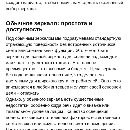
каждого варианта, чтобы помочь вам сделать осознанный
выбор зеркала
․
Обычное зеркало: простота и
доступность
Под
обычным зеркалом
мы подразумеваем стандартную
отражающую поверхность без встроенных источников
света или специальных функций․ Это может быть
зеркало для ванной
,
зеркало для спальни
над комодом
или частью
туалетного столика
․ Его главное
преимущество
– это
экономия
и
бюджет
․
Цена зеркала
без подсветки значительно ниже, что делает его
доступным для широкого круга потребителей․ Оно легко
вписывается в любой
интерьер
и служит своей основной
цели – отражать․
Однако, у
обычного зеркала
есть существенные
недостатки
, особенно когда речь идет о
визаже
или
тщательном
уходе за лицом
․ Качество освещения
полностью зависит от внешних факторов: естественного
света из окна или искусственного света в помещении․
Часто это приводит к неравномерному освещению, теням