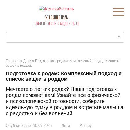
Перейти
к
контенту
ЖЕНСКИЙ СТИЛЬ
Статьи и новости о моде и стиле
Поиск:
Главная
»
Дети
»
Подготовка к родам: Комплексный подход и список
вещей в роддом
Подготовка к родам: Комплексный подход и
список вещей в роддом
Мечтаете о легких родах? Наша подготовка к
родам поможет вам! Узнайте все о физической
и психологической готовности, соберите
идеальную сумку в роддом и встретьте малыша
с радостью и без волнений.
Опубликовано:
10.09.2025
Дети
Andrey