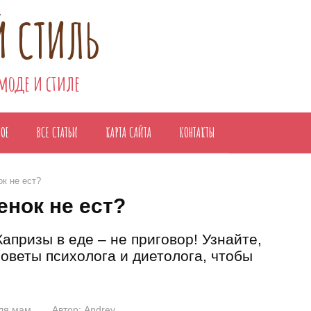
 СТИЛЬ
 моде и стиле
НОЕ
ВСЕ СТАТЬИ
КАРТА САЙТА
КОНТАКТЫ
ок не ест?
енок не ест?
апризы в еде – не приговор! Узнайте,
советы психолога и диетолога, чтобы
ля мам
Автор:
Andrey