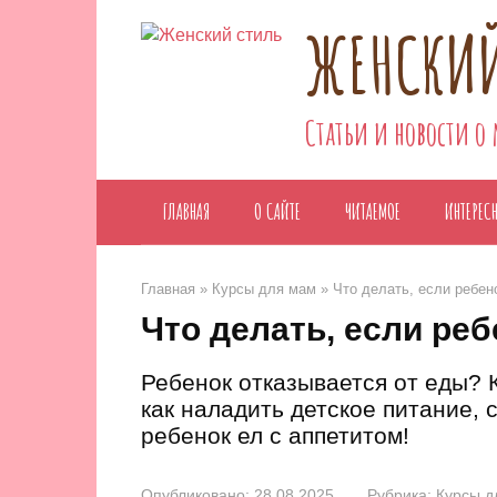
Перейти
ЖЕНСКИЙ
к
контенту
Статьи и новости о
ГЛАВНАЯ
О САЙТЕ
ЧИТАЕМОЕ
ИНТЕРЕС
Главная
»
Курсы для мам
»
Что делать, если ребен
Что делать, если реб
Ребенок отказывается от еды? К
как наладить детское питание, 
ребенок ел с аппетитом!
Опубликовано:
28.08.2025
Рубрика:
Курсы д