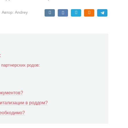
Автор:
Andrey
:
партнерских родов:
окументов?
питализации в роддом?
необходимо?