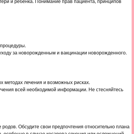
тери и ребенка. Понимание прав пациента, принципов
 процедуры.
 уходу за новорожденным и вакцинации новорожденного.
х методах лечения и возможных рисках.
учения всей необходимой информации. Не стесняйтесь
 родов. Обсудите свои предпочтения относительно плана
, особенно в случае кесарева сечения или осложнений