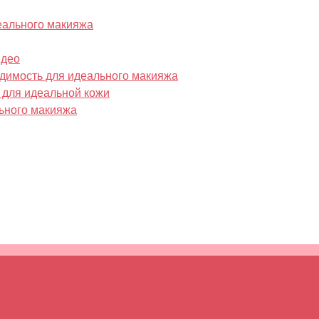
еального макияжа
идео
одимость для идеального макияжа
 для идеальной кожи
льного макияжа