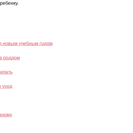
ребенку.
ед новым учебным годом
 в роддом
делать
и уход
нному