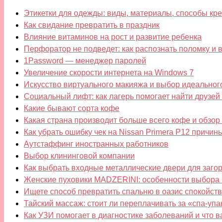
Этикетки для одежды: виды, материалы, способы кре
Как свидание превратить в праздник
Влияние витаминов на рост и развитие ребенка
Перфоратор не подведет: как распознать поломку и в
1Password — менеджер паролей
Увеличение скорости интернета на Windows 7
Искусство виртуального макияжа и выбор идеальног
Социальный лифт: как лагерь помогает найти друзе
Какие бывают сорта кофе
Какая страна производит больше всего кофе и обзо
Как убрать ошибку чек на Nissan Primera P12 причин
Аутстаффинг иностранных работников
Выбор клининговой компании
Как выбрать входные металлические двери для заго
Женские пуховики MADZERINI: особенности выбора 
Ищете способ превратить спальню в оазис спокойств
Тайский массаж: стоит ли переплачивать за «спа-упа
Как УЗИ помогает в диагностике заболеваний и что 