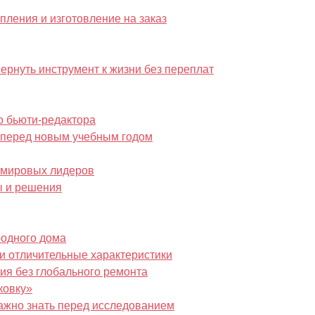
пления и изготовление на заказ
ернуть инструмент к жизни без переплат
о бьюти-редактора
й перед новым учебным годом
р мировых лидеров
ы и решения
родного дома
и отличительные характеристики
ия без глобального ремонта
ковку»
важно знать перед исследованием