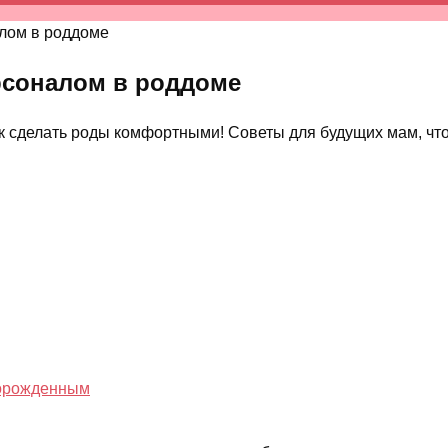
лом в роддоме
рсоналом в роддоме
ак сделать роды комфортными! Советы для будущих мам, что
ворожденным